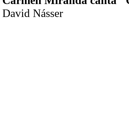
Cármen Miranda canta "
David Násser