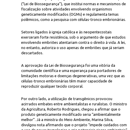
(“Lei de Biossegurança”), que institui normas e mecanismos de
fiscalização sobre atividades envolvendo organismos
geneticamente modificados (OGMs) e regulamenta temas
polêmicos, como a pesquisa com células-tronco embrionárias.
Setores ligados à igreja católica e às neopentecostais
exerceram forte resistência, sob o argumento de que estudos
envolvendo embriões atentariam contra o direito à vida. A lei,
no entanto, autoriza o uso apenas de embriões que já seriam
Divulgação/Facebook Marin
a:
"riscos ambientais"
descartados.
A aprovação da Lei de Biossegurança foi uma vitória da
comunidade científica e uma esperança para portadores de
limitações motoras e doenças degenerativas, uma vez que as
células-tronco embrionárias têm maior capacidade de
reproduzir qualquer tecido corporal.
Por outro lado, a utilização de transgênicos provocou
acirrados embates entre ambientalistas e ruralistas. O ministro
da Agricultura, Roberto Rodrigues, chegou a afirmar que o
produto geneticamente modificado seria “ambientalmente
melhor”. Já a ministra do Meio Ambiente, Marina Silva,
divulgou nota afirmando que o projeto “impede cuidados com