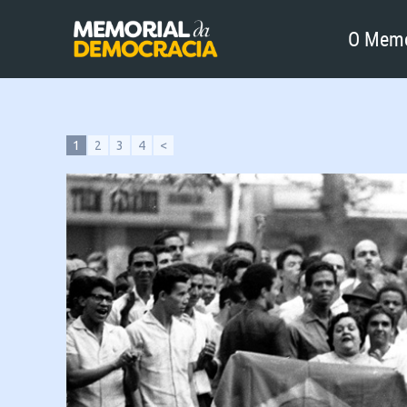
O Memo
1
2
3
4
<