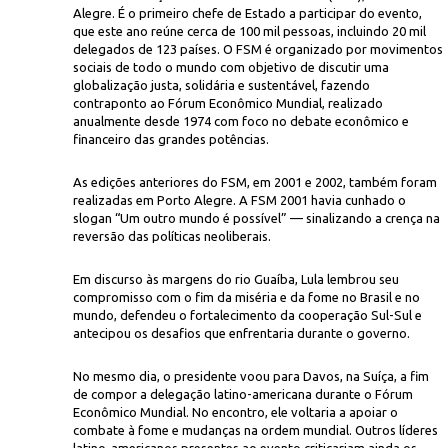
Alegre. É o primeiro chefe de Estado a participar do evento,
que este ano reúne cerca de 100 mil pessoas, incluindo 20 mil
delegados de 123 países. O FSM é organizado por movimentos
sociais de todo o mundo com objetivo de discutir uma
globalização justa, solidária e sustentável, fazendo
contraponto ao Fórum Econômico Mundial, realizado
anualmente desde 1974 com foco no debate econômico e
financeiro das grandes potências.
Secretaria Internacional
de Porto Alegre durante FSM, em 2003
As edições anteriores do FSM, em 2001 e 2002, também foram
realizadas em Porto Alegre. A FSM 2001 havia cunhado o
slogan “Um outro mundo é possível” — sinalizando a crença na
reversão das políticas neoliberais.
Em discurso às margens do rio Guaíba, Lula lembrou seu
compromisso com o fim da miséria e da fome no Brasil e no
mundo, defendeu o fortalecimento da cooperação Sul-Sul e
antecipou os desafios que enfrentaria durante o governo.
No mesmo dia, o presidente voou para Davos, na Suíça, a fim
de compor a delegação latino-americana durante o Fórum
Econômico Mundial. No encontro, ele voltaria a apoiar o
combate à fome e mudanças na ordem mundial. Outros líderes