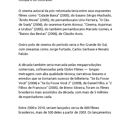
O cinema autoral da pós-retomada teria entre seus expoentes
filmes como "Cidade Baixa" (2005), do baiano Sérgio Machado,
"Árido Movie" (2005), do pernambucano Lírio Ferreira, "O Céu
de Suely" (2006), do cearense Karim Aïnouz, "Cinema, Aspirinas
e Urubus" (2005), do também pernambucano Marcelo Gomes, e
"Baixio das Bestas" (2006), de Cláudio Assis.
Outro polo de cinema do período seria o Rio Grande do Sul,
com cineastas como Jorge Furtado, Carlos Gerbase e Renato
Falcão.
A década também seria marcada pelas megaproduções
comerciais, cofinanciadas pela Globo Filmes — longas-
metragens com alta qualidade técnica, narrativas lineares e
enredos que se tornariam sucesso de bilheteria: "Se Eu Fosse
Você" (2006) e "Se Eu Fosse Você 2” (2009), de Daniel Filho, e "2
Filhos de Francisco" (2005), de Breno Silveira, foram os filmes
brasileiros mais assistidos da década, com mais de 5 milhões
de espectadores cada.
Entre 2000 e 2010, seriam lançados cerca de 600 filmes
brasileiros, mais de 500 deles a partir de 2003. Os lançamentos