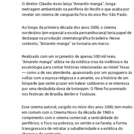
O diretor Cláudio Assis lança "Amarelo-manga", longa-
metragem ambientado na periferia do Recife e que acaba por
revelar um cinema de vanguarda fora do eixo Rio-São Paulo.
Ao longo da primeira década dos anos 2000, o cinema
nordestino (em especial a escola pernambucana) teria papel de
destaque na produção cinematográfica brasileira. Nesse
contexto, “Amarelo-manga” se tornaria um marco.
Rep
a periferia do Recife,
filme de Cláudio Assis revela o novo cinema de
Realizado com um orçamento de apenas 500 mil reais,
"Amarelo-manga" utiliza-se da estética crua da violência e da
escatologia para contar histórias relacionadas ao Hotel Texas
— como a de seu atendente, apaixonado por um açougueiro às
voltas com a esposa religiosa e a amante, ou a história de um
hóspede que sente prazer em balear cadáveres e se interessa
por uma desiludida dona de botequim. O filme foi premiado
nos festivais de Brasília, Berlim e Toulouse.
Esse cinema autoral, surgido no início dos anos 2000, tem muito
em comum com o Cinema Novo da década de 1960 o
rompimento com o cinema comercial; a centralidade do
periférico; o foco na pobreza, no sertão e na favela; a forma
transgressora de retratar a subalternidade e a estética do
choque e do contraste.