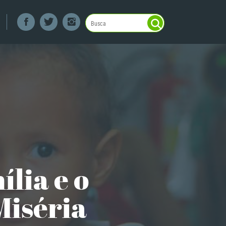
lia e o
Miséria