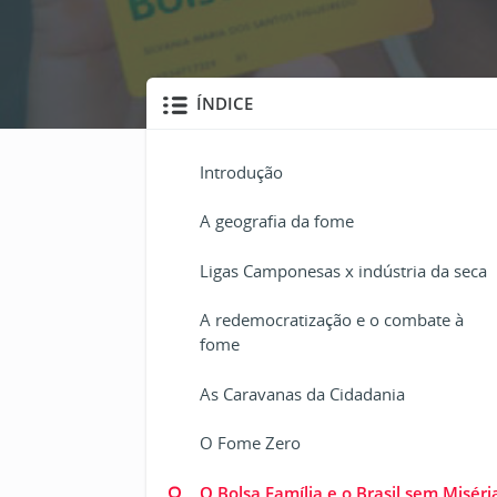
ÍNDICE
Introdução
A geografia da fome
Ligas Camponesas x indústria da seca
A redemocratização e o combate à
fome
As Caravanas da Cidadania
O Fome Zero
O Bolsa Família e o Brasil sem Miséri