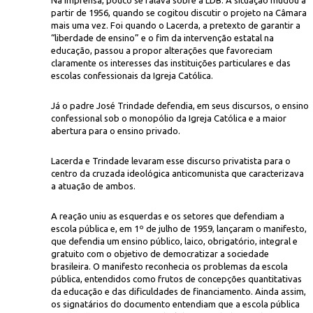
Na imprensa, pouco se falava sobre a LDB. A situação mudou a
partir de 1956, quando se cogitou discutir o projeto na Câmara
mais uma vez. Foi quando o Lacerda, a pretexto de garantir a
“liberdade de ensino” e o fim da intervenção estatal na
educação, passou a propor alterações que favoreciam
claramente os interesses das instituições particulares e das
escolas confessionais da Igreja Católica.
Já o padre José Trindade defendia, em seus discursos, o ensino
confessional sob o monopólio da Igreja Católica e a maior
abertura para o ensino privado.
Lacerda e Trindade levaram esse discurso privatista para o
centro da cruzada ideológica anticomunista que caracterizava
a atuação de ambos.
A reação uniu as esquerdas e os setores que defendiam a
escola pública e, em 1º de julho de 1959, lançaram o manifesto,
que defendia um ensino público, laico, obrigatório, integral e
gratuito com o objetivo de democratizar a sociedade
brasileira. O manifesto reconhecia os problemas da escola
pública, entendidos como frutos de concepções quantitativas
da educação e das dificuldades de financiamento. Ainda assim,
os signatários do documento entendiam que a escola pública