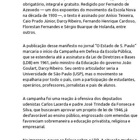
obrigatório, integral e gratuito. Redigido por Fernando de
Azevedo — um dos expoentes do movimento da Escola Nova
na década de 1930 —, o texto é assinado por Anísio Teixeira,
Caio Prado Júnior, Darcy Ribeiro, Fernando Henrique Cardoso,
Florestan Fernandes e Sérgio Buarque de Holanda, entre
outros.
A publicação desse manifesto no jornal “O Estado de S. Paulo”
marcaria o início da Campanha em Defesa da Escola Pública,
Biblioteca
reunido com maçons durante a campanha da escola pública
que se estenderia até a assinatura da Lei de Diretrizes e Bases
(LDB) em 1961, pelo ministro da Educação do governo João
Goulart, Darcy Ribeiro. Seu centro articulador seria a
Universidade de São Paulo (USP), mas o movimento se
espalharia por todo o país, com a participação de estudantes,
operários, professores, jornalistas e pais de alunos.
A campanha foi uma reação à ofensiva dos deputados
udenistas Carlos Lacerda e padre José Trindade da Fonseca e
Silva, que buscavam aprovar um projeto de lei de 1946, já
desfavorável ao ensino público, engrossado com emendas que
favoreciam sobremaneira a educação privatista, religiosa e
empresarial.