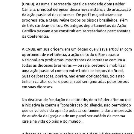
(CNBB). Assume a secretaria-geral da entidade dom Hélder
Câmara, principal defensor dessa nova instância de articulação
da ação pastoral das dioceses. De perfil majoritariamente
progressista, a CNBB reúne todos os bispos brasileiros, além
de três cardeais eleitos. Os antigos departamentos da Ação
Católica passam a se constituir em secretariados permanentes
da Conferência.
A CNBB, em sua origem, era um órgão que visava articular, com
Agência 
blon, Rio de Janeiro, em 1955
oportunidade e eficiência, a ação de todo o Episcopado
Nacional, em problemas importantes de interesse comum a
todas as dioceses brasileiras — ou seja, pretendia mobilizar
uma ação pastoral comum entre todos os bispos do Brasil.
Suas deliberações, porém, não eram obrigatórias, pois não
tinham caráter de lei e podiam até ser ignoradas pelos bispos
em suas dioceses.
No discurso de fundação da entidade, dom Hélder afirmou que
a iniciativa ia contra a “conspiração do silêncio, não permitindo
que os veículos da opinião pública continuem a dar a impressão
de ausência da igreja ou de um papel secundário da mesma
igreja na vida do país e do mundo”.