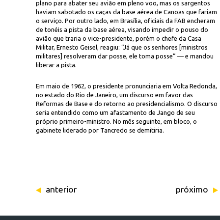
plano para abater seu avião em pleno voo, mas os sargentos
haviam sabotado os caças da base aérea de Canoas que fariam
o serviço. Por outro lado, em Brasília, oficiais da FAB encheram
de tonéis a pista da base aérea, visando impedir o pouso do
avião que traria o vice-presidente, porém o chefe da Casa
Militar, Ernesto Geisel, reagiu: “Já que os senhores [ministros
militares] resolveram dar posse, ele toma posse” — e mandou
liberar a pista.
Em maio de 1962, o presidente pronunciaria em Volta Redonda,
no estado do Rio de Janeiro, um discurso em favor das
Reformas de Base e do retorno ao presidencialismo. O discurso
seria entendido como um afastamento de Jango de seu
próprio primeiro-ministro. No mês seguinte, em bloco, o
gabinete liderado por Tancredo se demitiria.
anterior
próximo