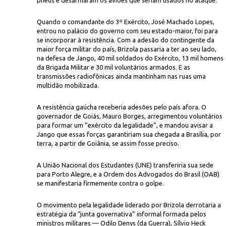
pneus e desarmaram os aviões que seriam usados no ataque.
Quando o comandante do 3º Exército, José Machado Lopes,
entrou no palácio do governo com seu estado-maior, foi para
se incorporar à resistência. Com a adesão do contingente da
maior força militar do país, Brizola passaria a ter ao seu lado,
na defesa de Jango, 40 mil soldados do Exército, 13 mil homens
da Brigada Militar e 30 mil voluntários armados. E as
transmissões radiofônicas ainda mantinham nas ruas uma
multidão mobilizada.
A resistência gaúcha receberia adesões pelo país afora. O
governador de Goiás, Mauro Borges, arregimentou voluntários
para formar um ”exército da legalidade”, e mandou avisar a
Jango que essas forças garantiriam sua chegada a Brasília, por
terra, a partir de Goiânia, se assim fosse preciso.
A União Nacional dos Estudantes (UNE) transferiria sua sede
para Porto Alegre, e a Ordem dos Advogados do Brasil (OAB)
se manifestaria firmemente contra o golpe.
O movimento pela legalidade liderado por Brizola derrotaria a
estratégia da “junta governativa” informal formada pelos
ministros militares — Odilo Denys (da Guerra), Sílvio Heck