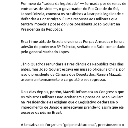
Por meio da “cadeia da legalidade” — formada por dezenas de
emissoras de rádio —, o governador do Rio Grande do Sul,
Leonel Brizola, convoca os brasileiros a lutar pela legalidade e
defender a Constituição. É uma resposta aos militares que
tentam impedir a posse do vice-presidente João Goulart na
Presidência da República.
Essa firme atitude Brizola dividiria as Forças Armadas e teria a
adesão do poderoso 3º Exército, sediado no Sul e comandado
Icon
ram
em frente ao palácio Piratini, em setembro de 1961
pelo general Machado Lopes.
Jânio Quadros renunciara à Presidência da República três dias
antes, mas João Goulart estava em missão oficial na China; por
isso o presidente da Câmara dos Deputados, Ranieri Mazzilli,
assumira interinamente o cargo até o seu regresso.
Dois dias depois, porém, Mazzilli informara ao Congresso que
os ministros militares não aceitariam a posse de João Goulart
na Presidência: eles exigiam que o Legislativo declarasse o
impedimento de Jango e ameaçavam prendê-lo assim que ele
pusesse os pés no Brasil.
A tentativa de forçar um “golpe institucional”, pressionando o