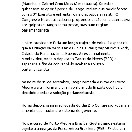
(Marinha) e Gabriel Grün Moss (Aeronáutica). Se estes
quisessem se opor à posse de Jango, teriam que medir forças
com o 3º Exército e enfrentar civis dispostos a resistir. O
Congresso Nacional acabaria propondo, então, uma alternativa
aos golpistas: Jango toma posse, mas num regime
parlamentarista.
O vice-presidente faria um longo trajeto de volta, à espera de
que a situação se definisse: da China a Paris; depois Nova York,
Cidade do Panamá, Lima, Buenos Aires e, finalmente,
Montevidéu, onde o deputado Tancredo Neves (PSD) o
esperaria a fim de convencê-lo aceitar a solução
parlamentarista.
Na noite de 1º de setembro, Jango tomaria o rumo de Porto
Alegre para informar a um inconformado Brizola que havia
decidido aceitar a solução parlamentarista.
Horas depois, já na madrugada do dia 2, o Congresso votaria a
emenda que mudaria o sistema de governo.
No percurso de Porto Alegre a Brasília, Goulart ainda estaria
sujeito a ameaças da Força Aérea Brasileira (FAB). Existia um