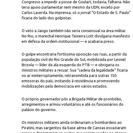
Congresso a impedir a posse de Goulart, todavia, falharia. Não
teria apoio parlamentar nem mesmo da UDN, exceto por
Carlos Lacerda. Na imprensa, só o jornal “O Estado de S. Paulo”
ficaria do lado dos golpistas.
O veto a Jango também não seria consensual na área militar.
No Rio, o marechal Henrique Teixeira Lott divulgaria manifesto
em defesa da ordem institucional — e acabaria preso.
O golpe encontraria fortíssima oposição nas ruas, a partir da
população civil do Rio Grande do Sul, mobilizada por Leonel
Brizola — líder da ala esquerda do PTB — e obrigaria os
ministros militares a recuar. Sua “cadeia da legalidade” ficaria
no ar ininterruptamente, retransmitida para outras 150
emissoras do país, incitando à resistência e promovendo
mobilizações pela democracia em vários estados.
O próprio governador pôs a Brigada Militar de prontidão,
arregimentou e armou voluntários e até os funcionários do
palácio do governo.
Os ministros militares ainda ordenariam o bombardeio ao
Piratini, mas sargentos da base aérea de Canoas esvaziaram