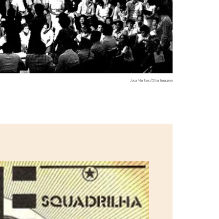
Juca Martins/OlharImagem
Mesa que pres