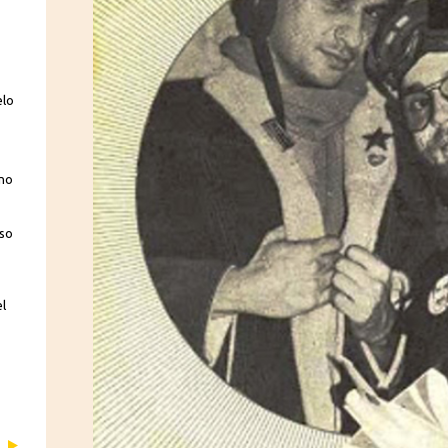
elo
 no
sso
el