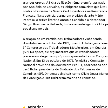
grandes greves.
A ficha de filiação número um foi assinada
por Apolônio de Carvalho, ex-dirigente comunista que lutou
contra o fascismo na Guerra Civil Espanhola e na Resistência
Francesa. Na sequência, assinaram o crítico de arte Mário
Pedrosa, o crítico literário Antonio Candido e o historiador
Sérgio Buarque de Hollanda, historicamente ligados à luta p
socialismo no país.
A criação de um Partido dos Trabalhadores vinha sendo
discutida desde outubro de 1978, quando Lula lançou a tese
3° Congresso dos Trabalhadores Metalúrgicos, em Guarujá
(SP). Na época, ele argumentava que os trabalhadores
precisavam eleger seus próprios representantes no Congre
Nacional. Em 13 de outubro de 1979, foi eleita a Comissão
Nacional provisória do Movimento Pró-PT, coordenada por
Jacó Bittar, presidente do Sindicato dos Petroleiros de
Campinas (SP). Dirigentes sindicais como Olívio Dutra, Manu
da Conceição e Luiz Dulci eram maioria na comissão.
anterior
próximo