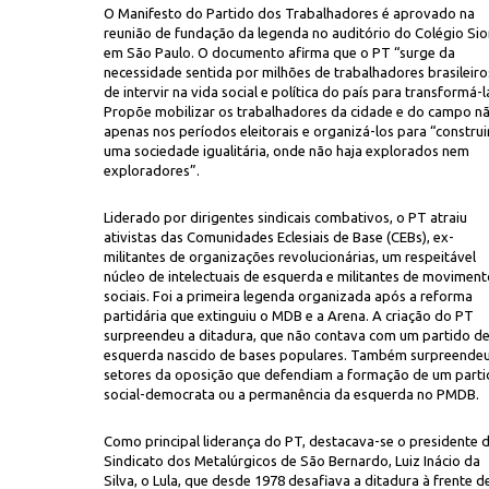
O Manifesto do Partido dos Trabalhadores é aprovado na
reunião de fundação da legenda no auditório do Colégio Sio
em São Paulo. O documento afirma que o PT “surge da
necessidade sentida por milhões de trabalhadores brasileiro
de intervir na vida social e política do país para transformá-l
Propõe mobilizar os trabalhadores da cidade e do campo n
apenas nos períodos eleitorais e organizá-los para “construi
uma sociedade igualitária, onde não haja explorados nem
exploradores”.
Juca Martin
ro 1 de filiação ao PT
Liderado por dirigentes sindicais combativos, o PT atraiu
ativistas das Comunidades Eclesiais de Base (CEBs), ex-
militantes de organizações revolucionárias, um respeitável
núcleo de intelectuais de esquerda e militantes de movimen
sociais. Foi a primeira legenda organizada após a reforma
partidária que extinguiu o MDB e a Arena. A criação do PT
surpreendeu a ditadura, que não contava com um partido d
esquerda nascido de bases populares. Também surpreende
setores da oposição que defendiam a formação de um part
social-democrata ou a permanência da esquerda no PMDB.
Como principal liderança do PT, destacava-se o presidente 
Sindicato dos Metalúrgicos de São Bernardo, Luiz Inácio da
Silva, o Lula, que desde 1978 desafiava a ditadura à frente d