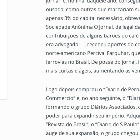
Jornal” e, no final daquele ano, conse
ousada, como outras que marcariam sua
apenas 3% do capital necessário, obtev
Sociedade Anônima O Jornal, de legalid
contribuições de alguns barões do café 
era advogado —, recebeu aportes do c
norte-americano Percival Farquhar, que
ferrovias no Brasil. De posse do jornal
mais curtas e ágeis, aumentando as ven
Logo depois comprou o “Diario de Pern
Commercio” e, no ano seguinte, o “Diari
formando o grupo Diários Associados, o
poder para expandir seu império. Adquiri
”Revista do Brasil”, o ”Diario de S.Paulo
auge de sua expansão, o grupo chegou a