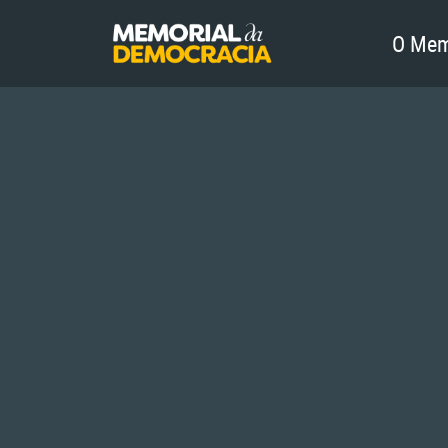
O Mem