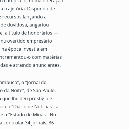
guiu comprá-lo, numa operação
 trajetória. Dispondo de
e recursos lançando a
ade duvidosa, angariou
e, a título de honorários —
ontrovertido empresário
 na época investia em
, incrementou-o com matérias
das e atraindo anunciantes.
ambuco”, o “Jornal do
o da Noite”
,
de São Paulo,
 que lhe deu prestígio e
u o “Diario de Noticias”, a
” e o “Estado de Minas”
.
No
 controlar 34 jornais, 36