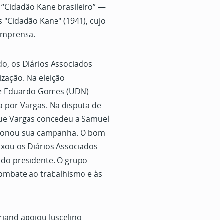
 “Cidadão Kane brasileiro” —
 "Cidadão Kane" (1941), cujo
imprensa.
do, os Diários Associados
zação. Na eleição
 de Eduardo Gomes (UDN)
a por Vargas. Na disputa de
que Vargas concedeu a
Samuel
lsionou sua campanha. O bom
xou os Diários Associados
do presidente. O grupo
combate ao trabalhismo e às
riand apoiou Juscelino