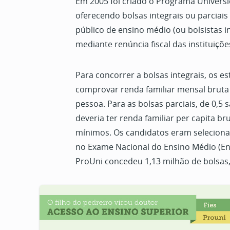
Em 2005 foi criado o Programa Universi
oferecendo bolsas integrais ou parciai
público de ensino médio (ou bolsistas i
mediante renúncia fiscal das instituiçõe
Para concorrer a bolsas integrais, os e
comprovar renda familiar mensal bruta 
pessoa. Para as bolsas parciais, de 0,5 
deveria ter renda familiar per capita bru
mínimos. Os candidatos eram seleciona
no Exame Nacional do Ensino Médio (Ene
ProUni concedeu 1,13 milhão de bolsas, 