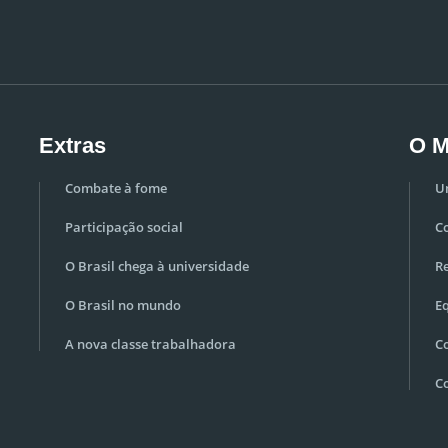
Extras
O M
Combate à fome
U
Participação social
C
O Brasil chega à universidade
Re
O Brasil no mundo
E
A nova classe trabalhadora
C
C