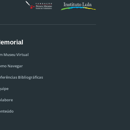
emorial
m Museu Virtual
omo Navegar
ferências Bibliográficas
quipe
olabore
onteúdo