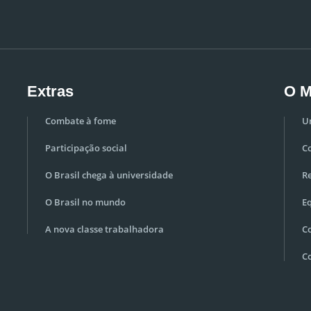
Extras
O M
Combate à fome
U
Participação social
C
O Brasil chega à universidade
Re
O Brasil no mundo
E
A nova classe trabalhadora
C
C