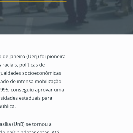
de Janeiro (Uerj) foi pioneira
 raciais, políticas de
igualdades socioeconômicas
ltado de intensa mobilização
 1995, conseguiu aprovar uma
rsidades estaduais para
ública.
sília (UnB) se tornou a
do país a adotar cotas. Até