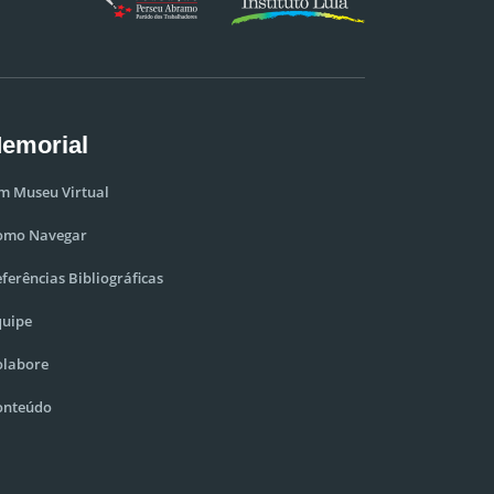
emorial
m Museu Virtual
omo Navegar
ferências Bibliográficas
quipe
olabore
onteúdo