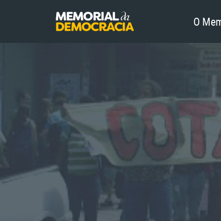
O Mem